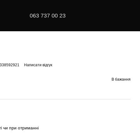
063 737 00 23
9338592921
Написати відгук
В бажання
і чи при отриманні