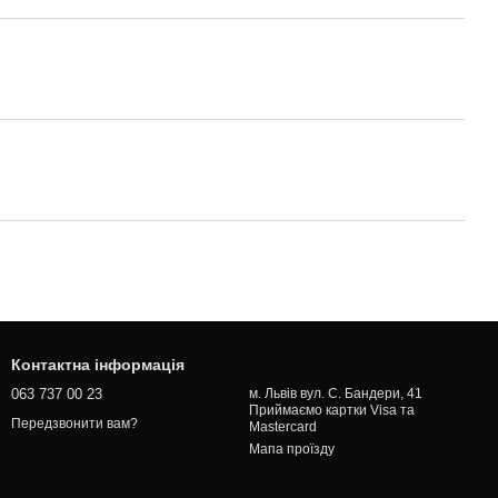
Контактна інформація
063 737 00 23
м. Львів вул. С. Бандери, 41
Приймаємо картки Visa та
Передзвонити вам?
Mastercard
Мапа проїзду