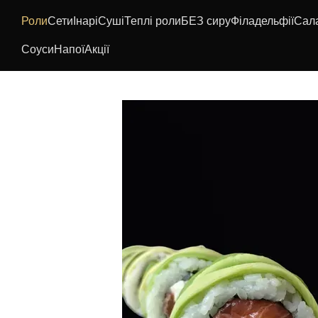
Перейти до основного контенту
Роли
Сети
Інарі
Суші
Теплі роли
БЕЗ сиру
Філадельфії
Сал
Соуси
Напої
Акції