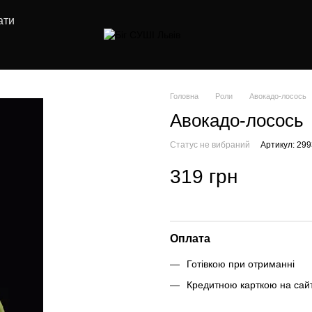
ати
Головна
Роли
Авокадо-лосось
Авокадо-лосось
Статус не вибраний
Артикул: 29
319 грн
Оплата
Готівкою при отриманні
Кредитною карткою на сайт