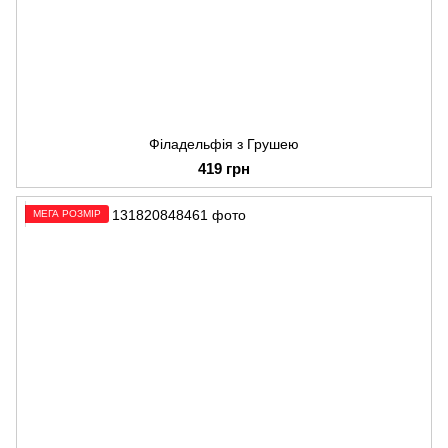
Філадельфія з Грушею
419 грн
МЕГА РОЗМІР