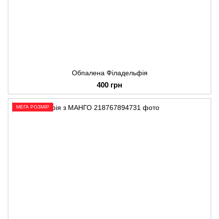
Обпалена Філадельфія
400 грн
МЕГА РОЗМІР