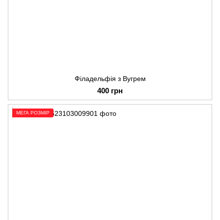
Філадельфія з Вугрем
400 грн
МЕГА РОЗМІР