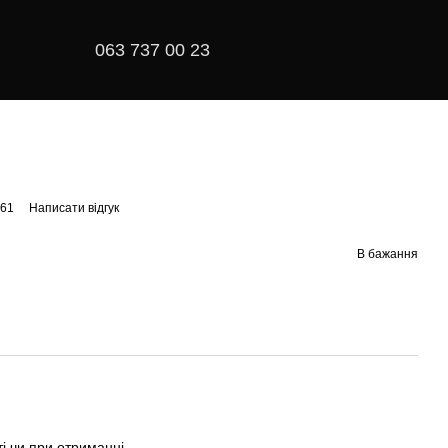
063 737 00 23
161
Написати відгук
В бажання
і чи при отриманні