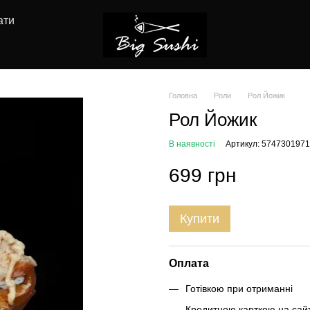
ати
Головна
Роли
Рол Йожик
Рол Йожик
В наявності
Артикул: 574730197
699 грн
Купити
Оплата
Готівкою при отриманні
Кредитною карткою на сайт