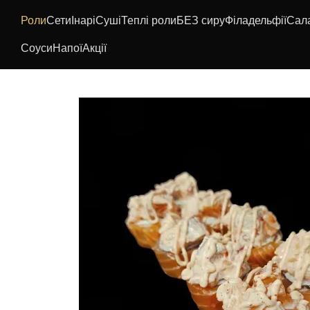
Перейти до основного контенту
Роли
Сети
Інарі
Суші
Теплі роли
БЕЗ сиру
Філадельфії
Сал
Соуси
Напої
Акції