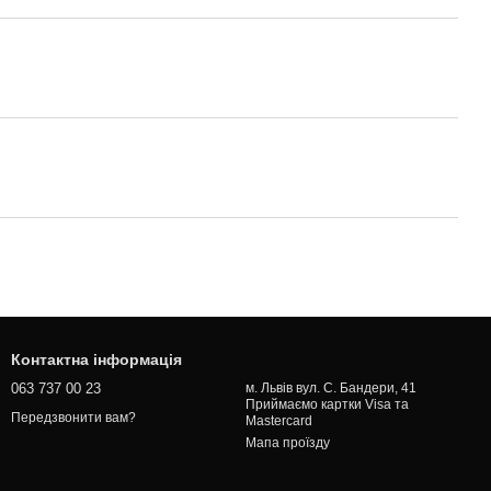
Контактна інформація
063 737 00 23
м. Львів вул. С. Бандери, 41
Приймаємо картки Visa та
Передзвонити вам?
Mastercard
Мапа проїзду